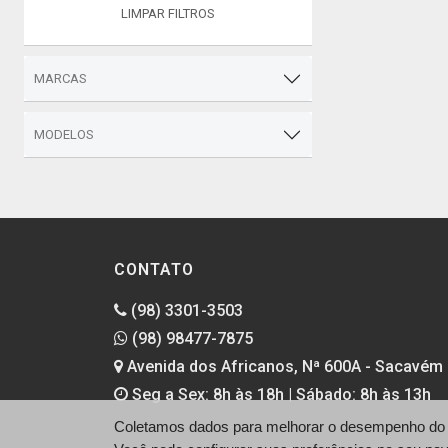
LIMPAR FILTROS
MARCAS
MODELOS
CONTATO
(98) 3301-3503
(98) 98477-7875
Avenida dos Africanos, Nª 600A - Sacavém 
Seg a Sex: 8h às 18h | Sábado: 8h às 13h
Coletamos dados para melhorar o desempenho do si