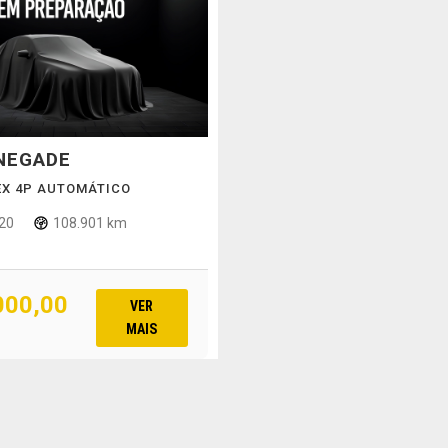
NEGADE
LEX 4P AUTOMÁTICO
20
108.901 km
000,00
VER
MAIS