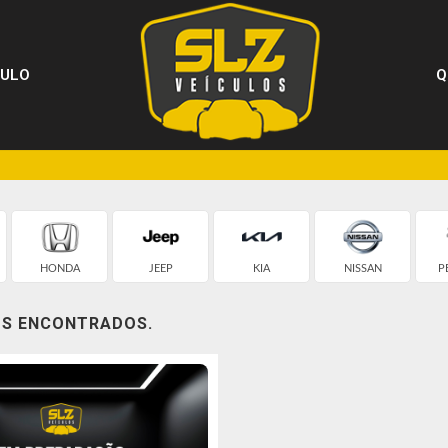
CULO
Q
HONDA
JEEP
KIA
NISSAN
P
OS ENCONTRADOS.