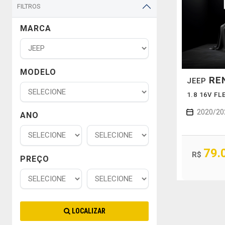
FILTROS
MARCA
MODELO
RE
JEEP
1.8 16V F
2020/20
ANO
79.
R$
PREÇO
LOCALIZAR