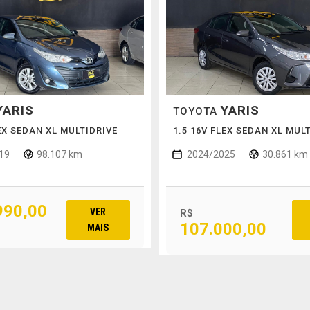
YARIS
YARIS
TOYOTA
LEX SEDAN XL MULTIDRIVE
1.5 16V FLEX SEDAN XL MUL
19
98.107 km
2024/2025
30.861 km
990,00
VER
R$
107.000,00
MAIS