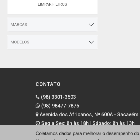
LIMPAR FILTROS
MARCAS
MODELOS
CONTATO
(98) 3301-3503
(98) 98477-7875
Avenida dos Africanos, Nª 600A - Sacavém 
Seg a Sex: 8h às 18h | Sábado: 8h às 13h
Coletamos dados para melhorar o desempenho do si