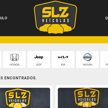
CULO
Q
HONDA
JEEP
KIA
NISSAN
P
OS ENCONTRADOS.