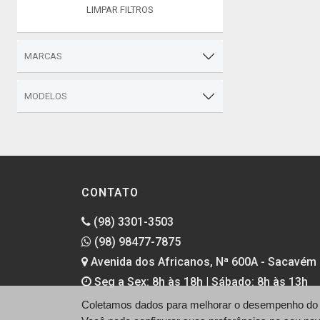
LIMPAR FILTROS
MARCAS
MODELOS
CONTATO
(98) 3301-3503
(98) 98477-7875
Avenida dos Africanos, Nª 600A - Sacavém 
Seg a Sex: 8h às 18h | Sábado: 8h às 13h
Coletamos dados para melhorar o desempenho do si