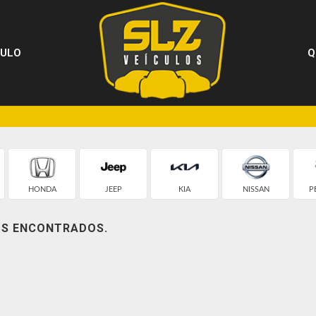
CULO
Q
HONDA
JEEP
KIA
NISSAN
P
OS ENCONTRADOS.