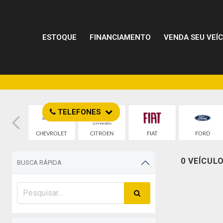
ESTOQUE
FINANCIAMENTO
VENDA SEU VEÍ
TELEFONES
MW
CHEVROLET
CITROEN
FIAT
FORD
0 VEÍCUL
BUSCA RÁPIDA